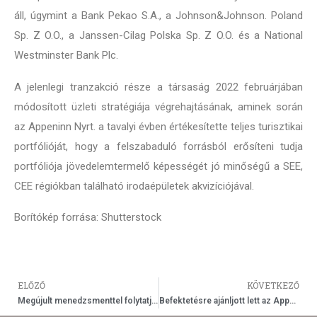
áll, úgymint a Bank Pekao S.A., a Johnson&Johnson. Poland
Sp. Z O.O., a Janssen-Cilag Polska Sp. Z O.O. és a National
Westminster Bank Plc.
A jelenlegi tranzakció része a társaság 2022 februárjában
módosított üzleti stratégiája végrehajtásának, aminek során
az Appeninn Nyrt. a tavalyi évben értékesítette teljes turisztikai
portfólióját, hogy a felszabaduló forrásból erősíteni tudja
portfóliója jövedelemtermelő képességét jó minőségű a SEE,
CEE régiókban található irodaépületek akvizíciójával.
Borítókép forrása: Shutterstock
ELŐZŐ
KÖVETKEZŐ
Megújult menedzsmenttel folytatja üzleti stratégiája megvalósítását az Appeninn Holding Nyrt.
Befektetésre ajánljott lett az Appeninn a Scope Ratingsnél