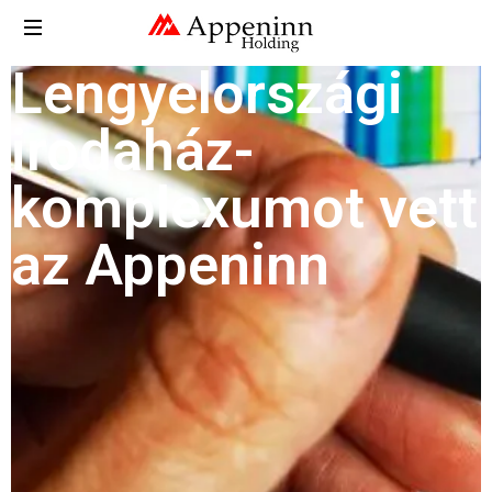
Lengyelországi
irodaház-
komplexumot vett
az Appeninn