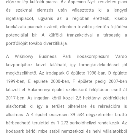
először lép külföldi piacra. Az Appeninn Nyrt. részletes piaci
és szakmai elemzés után választotta ki a lengyel
ingatlanpiacot, ugyanis az a régióban érettebb, kisebb
kockázatú piacnak számít, ellenben további jelentős fejlődési
potenciállal bír. A külföldi tranzakcióval a társaság a
portfólióját tovább diverzifikálja.
A Wiśniowy Business Park irodakomplexum Varsó
központjához közel található, így tömegközlekedéssel jól
megközelíthető. Az irodapark C épülete 1998-ban, D épülete
1999-ben, E épülete 2000-ben, F épülete pedig 2007-ben
készült el. Valamennyi épület széleskörű felújításon esett át
2017-ben. Az ingatlan körül közel 2,5 hektárnyi zöldfelületet
alakítottak ki, így a terület pihenésre és rekreációra is
alkalmas. A 4 épület összesen 39 534 négyzetméter bruttó
bérbeadható területtel és 1 272 parkolóhellyel rendelkezik. Az
irodapark bérlői mixe stabil nemzetközi és helyi vállalatokból