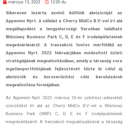
március 13, 2023
12:00 du.
Sikeresen lezárta azelső külföldi akvizícióját az
Appeninn Nyrt. A vállalat a Cherry MidCo B.V.-vel írt alá
megállapodást a lengyelországi Varsóban található
Wiśniowy Business Park C, D, E és F irodaépületeinek
megvásárlásáról. A tranzakció fontos mérföldkő az
Appeninn Nyrt. 2022 februárjában módosított üzleti
stratégiájának megvalósításában, amely a társaság core
ingatlanportfoliójának fejlesztését tűzte ki célul új
akvizíciók és korszerűsítési célú beruházások
megvalósítása formájában.
Az Appeninn Nyrt. 2023. március 10-én üzletrész-adásvételi
szerződést írt alá az Cherry MidCo B.V.-vel a Wiśniowy
Business Park (WBP) C, D, E és F irodaépületeinek
megvásárlásáról. A tranzakció megvalósulásával a társaság