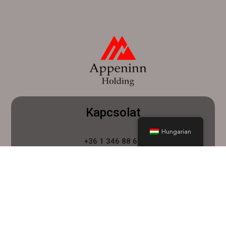
Kapcsolat
Hungarian
+36 1 346 88 69
info@appeninnholding.com
1022 Budapest, Bég utca 3-5.
Menü