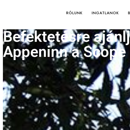
RÓLUNK
INGATLANOK
Befektetésre ajánlj
Appeninn a Scope 