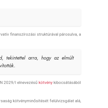
atív finanszírozási struktúrával párosulva, a
, tekintettel arra, hogy az elmúlt
ították.
NN 2029/I elnevezésű
kötvény
kibocsátásából
saság kötvényminősítését felülvizsgálat alá,