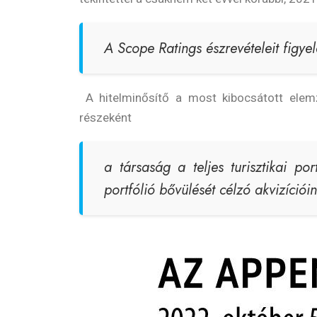
A Scope Ratings észrevételeit figye
A hitelminősítő a most kibocsátott elemzé
részeként
a társaság a teljes turisztikai po
portfólió bővülését célzó akvizíciói