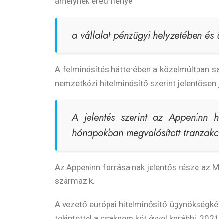
amelynek eredménye
a vállalat pénzügyi helyzetében és ü
A felminősítés hátterében a közelmúltban sajá
nemzetközi hitelminősítő szerint jelentősen j
A jelentés szerint az Appeninn hi
hónapokban megvalósított tranzakció
Az Appeninn forrásainak jelentős része a
származik.
A vezető európai hitelminősítő ügynökségkén
tekintettel a csaknem két évvel korábbi, 2021