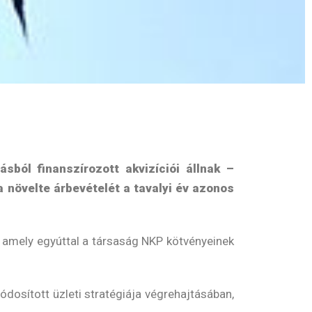
ból finanszírozott akvizíciói állnak –
a növelte árbevételét a tavalyi év azonos
s, amely egyúttal a társaság NKP kötvényeinek
dosított üzleti stratégiája végrehajtásában,