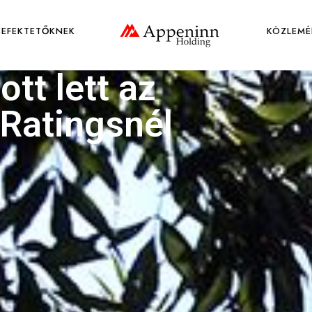
BEFEKTETŐKNEK
KÖZLEMÉ
ott lett az
Ratingsnél