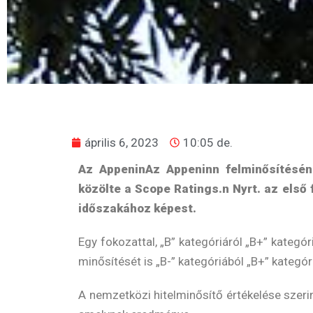
április 6, 2023
10:05 de.
Az AppeninAz Appeninn felminősítéséne
közölte a Scope Ratings.n Nyrt. az első 
időszakához képest.
Egy fokozattal, „B” kategóriáról „B+” kategó
minősítését is „B-” kategóriából „B+” kategór
A nemzetközi hitelminősítő értékelése szeri