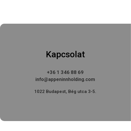
Kapcsolat
+36 1 346 88 69
info@appeninnholding.com
1022 Budapest, Bég utca 3-5.