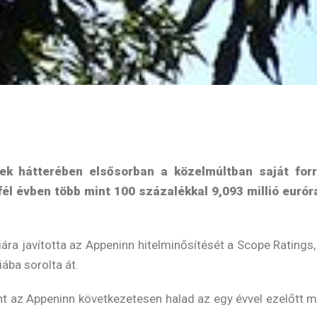
k hátterében elsősorban a közelmúltban saját forrás
fél évben több mint 100 százalékkal 9,093 millió eurór
riára javította az Appeninn hitelminősítését a Scope Rating
iába sorolta át.
nt az Appeninn következetesen halad az egy évvel ezelőtt mó