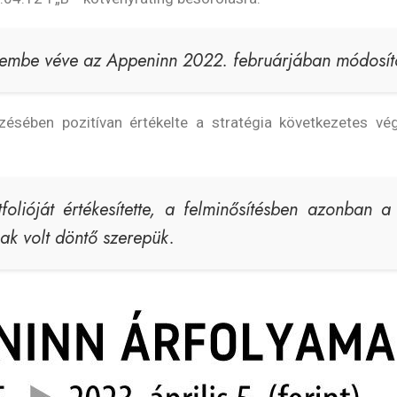
lembe véve az Appeninn 2022. februárjában módosított
sében pozitívan értékelte a stratégia következetes vég
rtfolióját értékesítette, a felminősítésben azonban 
nak volt döntő szerepük.