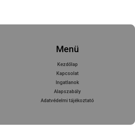
Menü
Kezdőlap
Kapcsolat
Ingatlanok
Alapszabály
Adatvédelmi tájékoztató