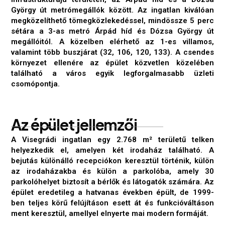
György út metrómegállók között. Az ingatlan kiválóan
megközelíthető tömegközlekedéssel, mindössze 5 perc
sétára a 3-as metró Árpád híd és Dózsa György út
megállóitól. A közelben elérhető az 1-es villamos,
valamint több buszjárat (32, 106, 120, 133). A csendes
környezet ellenére az épület közvetlen közelében
található a város egyik legforgalmasabb üzleti
csomópontja.
A
z
é
p
ü
l
e
t
j
e
l
l
e
m
z
ő
i
A Visegrádi ingatlan egy 2.768 m² területű telken
helyezkedik el, amelyen két irodaház található. A
bejutás különálló recepciókon keresztül történik, külön
az irodaházakba és külön a parkolóba, amely 30
parkolóhelyet biztosít a bérlők és látogatók számára. Az
épület eredetileg a hatvanas években épült, de 1999-
ben teljes körű felújításon esett át és funkcióváltáson
ment keresztül, amellyel elnyerte mai modern formáját.