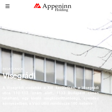
I
N
G
A
T
L
A
N
O
K
V
i
s
e
g
r
á
d
i
A Visegrádi irodaház a XIII. kerületben, a Visegrádi
utca 110-112. szám alatt, 1133 Budapest címen
található, egy kiváló megközelíthetőségű, csendes
környezetben, a Váci úttól mindössze 100 méterre.