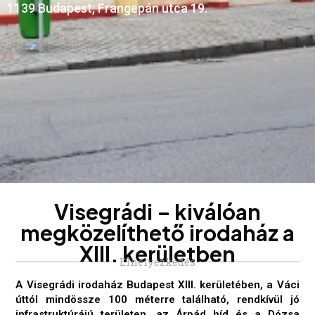
1139 Budapest, Frangepán utca 19.
V
i
s
e
g
r
á
d
i
–
k
i
v
á
l
ó
a
n
m
e
g
k
ö
z
e
l
í
t
h
e
t
ő
i
r
o
d
a
h
á
z
a
X
I
I
I
.
k
e
r
ü
l
e
t
b
e
n
Elhelyezkedés
A Visegrádi irodaház Budapest XIII. kerületében, a Váci
úttól mindössze 100 méterre található, rendkívül jó
infrastruktúrájú területen, az Árpád híd és a Dózsa