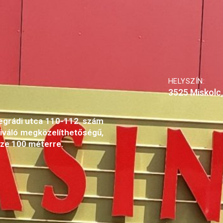
HELYSZÍN:
3525 Miskolc,
isegrádi utca 110-112. szám
kiváló megközelíthetőségű,
sze 100 méterre.