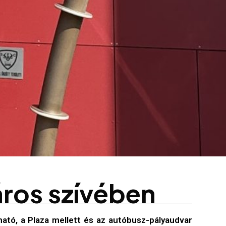
á
r
o
s
s
z
í
v
é
b
e
n
ható, a Plaza mellett és az autóbusz-pályaudvar