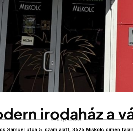
o
d
e
r
n
i
r
o
d
a
h
á
z
a
v
Elhelyezkedés
cs Sámuel utca 5. szám alatt, 3525 Miskolc címen talál