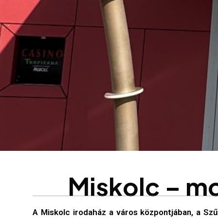
M
i
s
k
o
l
c
–
m
A Miskolc irodaház a város központjában, a Szű