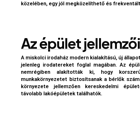
közelében, egy jól megközelíthető és frekventál
A
z
é
p
ü
l
e
t
j
e
l
l
e
m
z
ő
i
A miskolci irodaház modern kialakítású, új állapo
jelenleg irodatereket foglal magában. Az épül
nemrégiben alakították ki, hogy korszerű
munkakörnyezetet biztosítsanak a bérlők számá
környezete jellemzően kereskedelmi épület
távolabb lakóépületek találhatók.