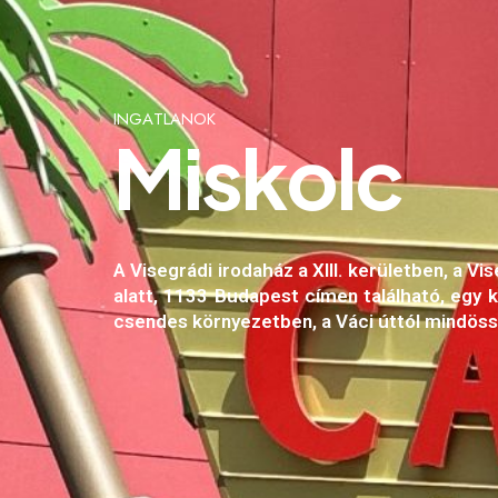
I
N
G
A
T
L
A
N
O
K
M
i
s
k
o
l
c
A Visegrádi irodaház a XIII. kerületben, a V
alatt, 1133 Budapest címen található, egy 
csendes környezetben, a Váci úttól mindös