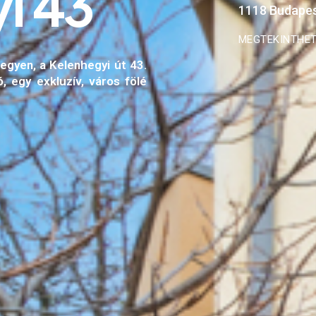
y
i
4
3
1118 Budapest
MEGTEKINTHET
hegyen, a Kelenhegyi út 43.
, egy exkluzív, város fölé