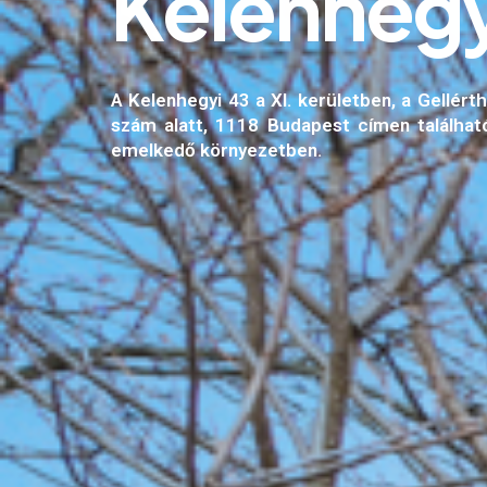
K
e
l
e
n
h
e
g
A Kelenhegyi 43 a XI. kerületben, a Gellért
szám alatt, 1118 Budapest címen található
emelkedő környezetben.