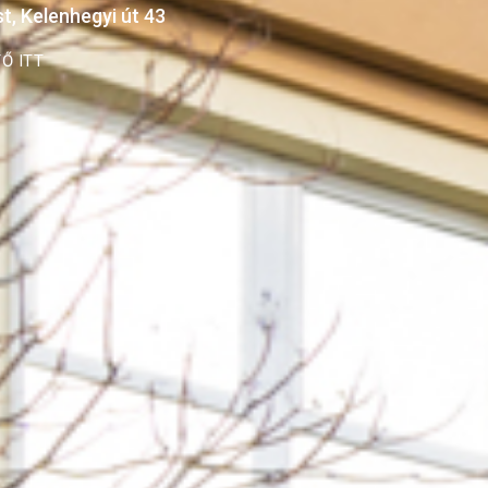
, Kelenhegyi út 43
Ő ITT