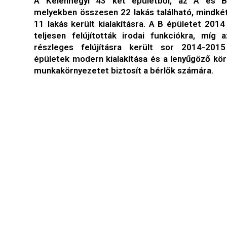
A Kelenhegyi 43 két épületből, az A és B 
melyekben összesen 22 lakás található, mindké
11 lakás került kialakításra. A B épületet 20
teljesen felújították irodai funkciókra, míg
részleges felújításra került sor 2014-201
épületek modern kialakítása és a lenyűgöző kör
munkakörnyezetet biztosít a bérlők számára.