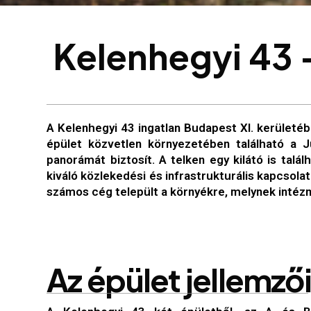
K
e
l
e
n
h
e
g
y
i
4
3
A Kelenhegyi 43 ingatlan Budapest XI. kerületéb
épület közvetlen környezetében található a Ju
panorámát biztosít. A telken egy kilátó is talá
kiváló közlekedési és infrastrukturális kapcsol
számos cég települt a környékre, melynek intézmén
A
z
é
p
ü
l
e
t
j
e
l
l
e
m
z
ő
i