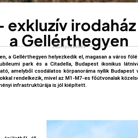
–
e
x
k
l
u
z
í
v
i
r
o
d
a
h
á
z
a
G
e
l
l
é
r
t
h
e
g
y
e
n
Elhelyezkedés
en, a Gellérthegyen helyezkedik el, magasan a város fölé
bileumi park és a Citadella, Budapest ikonikus látniva
lható, amelyből csodálatos körpanoráma nyílik Budapest 
atokkal rendelkezik, mivel az M1-M7-es főútvonalak köze
yi infrastruktúrája is jól kiépített.