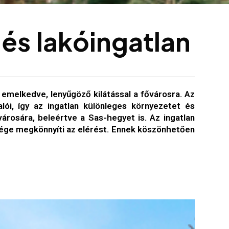
é
s
l
a
k
ó
i
n
g
a
t
l
a
n
 emelkedve, lenyűgöző kilátással a fővárosra. Az
lói, így az ingatlan különleges környezetet és
városára, beleértve a Sas-hegyet is. Az ingatlan
lsége megkönnyíti az elérést. Ennek köszönhetően