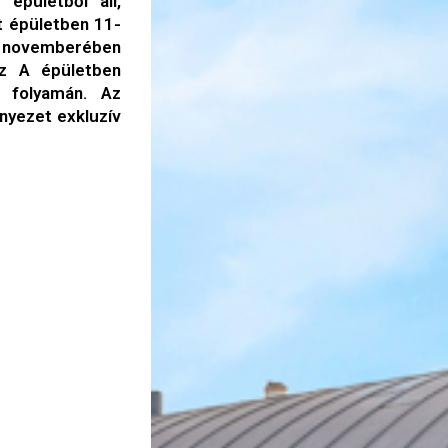
épületből áll,
t épületben 11-
14 novemberében
 az A épületben
5 folyamán. Az
nyezet exkluzív