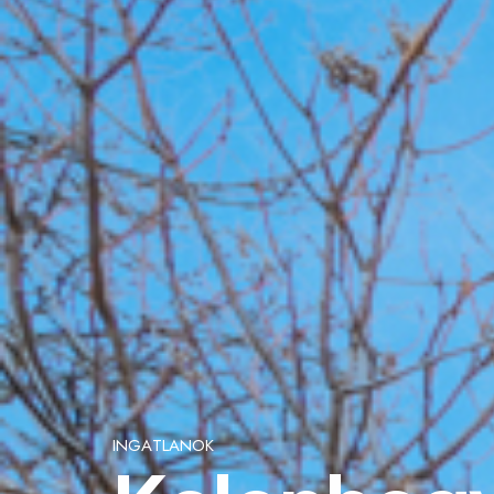
I
N
G
A
T
L
A
N
O
K