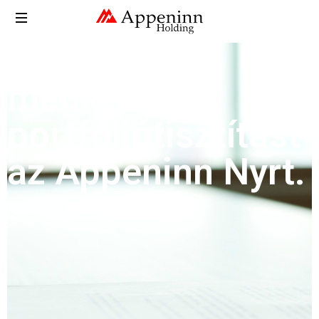
Folytatta a
megkezdett
portfóliótisztítást
az Appeninn Nyrt.