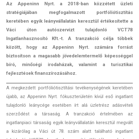
Az Appeninn Nyrt. a 2018-ban közzétett üzleti
stratégiájában megfogalmazott portfóliótisztítás
keretében egyik leányvállalatán keresztül értékesítette a
Váci úton autószervizt tulajdonló VCT78
Ingatlanhasznosító Kft.-t. A tranzakció célja többek
között, hogy az Appeninn Nyrt. számára forrást
biztosítson a magasabb jövedelemtermelő képességgel
bíró, minőségi irodaházak, valamint a turisztikai
fejlesztések finanszírozásához.
A megkezdett portfóliótisztítási tevékenységének keretében
újabb, az Appeninn Nyrt. fókuszterületén kívül eső ingatlant
tulajdonló leánycége esetében írt alá üzletrész adásvételi
szerződést a társaság. A tranzakció értelmében az
ingatlanpiaci társaság egyik leányvállalatán keresztül megvált
a kizárólag a Váci út 78. szám alatt található ingatlant