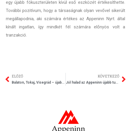
egy újabb fókuszterületen kívül eső eszközét értékesíthette.
További pozitívum, hogy a társaságnak olyan vevővel sikerült
megállapodnia, aki számára értékes az Appeninn Nyrt. által
kínált ingatlan, így mindkét fél számára előnyös volt a
tranzakció.
ELŐZŐ
KÖVETKEZŐ
Balaton, Tokaj, Visegrád – újabb turisztikai fejlesztésekbe kezd az Appeninn
Jól halad az Appeninn újabb turisztikai fejlesztése – már épül a BalaLand Hotel és élménypark Szántódon