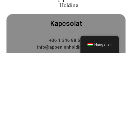
Kapcsolat
+36 1 346 88 69
Hungarian
info@appeninnholding.com
1022 Budapest, Bég utca 3-5.
Menü
Kezdőlap
Kapcsolat
Ingatlanok
Alapszabály