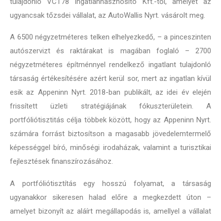
tulajdonló VCT78 Ingatlanhasznosító Kft.-től, amelyet az
ugyancsak tőzsdei vállalat, az AutoWallis Nyrt. vásárolt meg.
A 6500 négyzetméteres telken elhelyezkedő, – a pinceszinten
autószervizt és raktárakat is magában foglaló – 2700
négyzetméteres építménnyel rendelkező ingatlant tulajdonló
társaság értékesítésére azért kerül sor, mert az ingatlan kívül
esik az Appeninn Nyrt. 2018-ban publikált, az idei év elején
frissített üzleti stratégiájának fókuszterületein. A
portfóliótisztitás célja többek között, hogy az Appeninn Nyrt.
számára forrást biztosítson a magasabb jövedelemtermelő
képességgel bíró, minőségi irodaházak, valamint a turisztikai
fejlesztések finanszírozásához.
A portfóliótisztítás egy hosszú folyamat, a társaság
ugyanakkor sikeresen halad előre a megkezdett úton –
amelyet bizonyít az aláírt megállapodás is, amellyel a vállalat